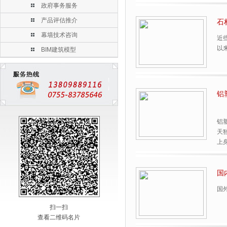
政府事务服务
产品评估推介
石
幕墙技术咨询
近
以
BIM建筑模型
铝
铝
天
上
国
国
扫一扫
查看二维码名片