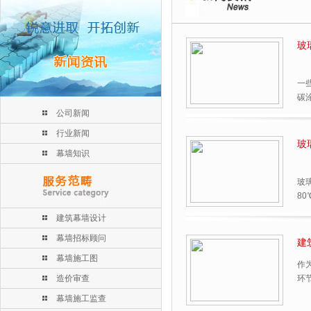
玻
一
碳
公司新闻
行业新闻
玻
幕墙知识
玻
80
建筑幕墙设计
幕墙招标顾问
建
幕墙施工图
作
造价审查
环
幕墙施工监查